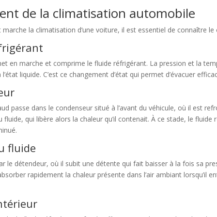
ent de la climatisation automobile
rche la climatisation d’une voiture, il est essentiel de connaître le
frigérant
et en marche et comprime le fluide réfrigérant. La pression et la te
 l’état liquide. C’est ce changement d’état qui permet d’évacuer effic
eur
ud passe dans le condenseur situé à l’avant du véhicule, où il est refro
uide, qui libère alors la chaleur qu’il contenait. À ce stade, le fluide
minué.
u fluide
ar le détendeur, où il subit une détente qui fait baisser à la fois sa pr
absorber rapidement la chaleur présente dans l’air ambiant lorsqu’il e
ntérieur