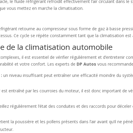
le, le fluide réfrigérant refroidit effectivement l’air circulant dans l
rsque vous mettez en marche la climatisation.
e réfrigérant retourne au compresseur sous forme de gaz à basse press
sus. Ce cycle se répète constamment tant que la climatisation est 
e de la climatisation automobile
lexes, il est essentiel de vérifier régulièrement et d’entretenir co
abilité et votre confort. Les experts de
DP Autos
vous recommandent
 :
un niveau insuffisant peut entraîner une efficacité moindre du syst
st entraîné par les courroies du moteur, il est donc important de véri
illez régulièrement l’état des conduites et des raccords pour déceler 
retient la poussière et les pollens présents dans l’air avant qu’il ne pénè
ucteur.