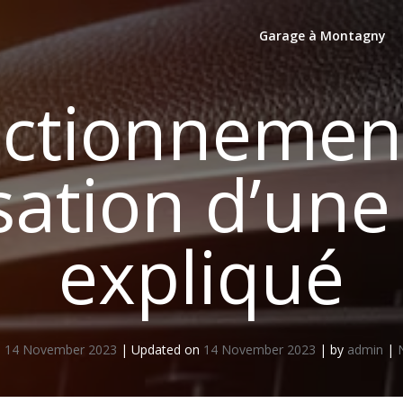
Garage à Montagny
nctionnement
sation d’une
expliqué
n
14 November 2023
|
Updated on
14 November 2023
|
by
admin
|