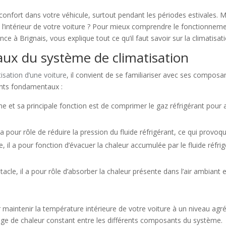
u confort dans votre véhicule, surtout pendant les périodes estivale
 l’intérieur de votre voiture ? Pour mieux comprendre le fonctionnem
nce à Brignais, vous explique tout ce qu’il faut savoir sur la climatisa
ux du système de climatisation
tisation d’une voiture
, il convient de se familiariser avec ses composa
nts fondamentaux :
e et sa principale fonction est de comprimer le gaz réfrigérant pour a
 pour rôle de réduire la pression du fluide réfrigérant, ce qui provo
le, il a pour fonction d’évacuer la chaleur accumulée par le fluide réfr
bitacle, il a pour rôle d’absorber la chaleur présente dans l’air ambiant e
aintenir la température intérieure de votre voiture à un niveau agréab
ange de chaleur constant entre les différents composants du système.